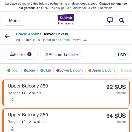
La place de marché des billets d’événements en direct depuis 2009.
Chaque commande
s fans achètent et vendent des billets
est garantie à 100 %.
Les prix peuvent différer de la valeur nominale.
StubHub - Où les f
Menu
Gracie Abrams
Denver Tickets
jeu. 03 déc. 2026
•
20:00
at
Ball Arena
,
Denver
,
CO
Filtres
Afficher la carte
USD
1
Floor
Loge
Club
Lower Balcony
Upper Balcony
Suite
Upper Balcony 350
92 $US
Rangée
14
2 billets
chacun
Upper Balcony 350
94 $US
Rangée
13
2 - 4 billets
chacun