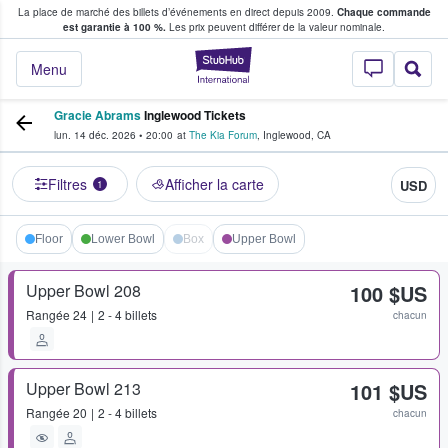
La place de marché des billets d’événements en direct depuis 2009.
Chaque commande
s fans achètent et vendent des billets
est garantie à 100 %.
Les prix peuvent différer de la valeur nominale.
StubHub - Où les f
Menu
Gracie Abrams
Inglewood Tickets
lun. 14 déc. 2026
•
20:00
at
The Kia Forum
,
Inglewood
,
CA
Filtres
Afficher la carte
USD
1
Floor
Lower Bowl
Box
Upper Bowl
Upper Bowl 208
100 $US
Rangée
24
2 - 4 billets
chacun
Upper Bowl 213
101 $US
Rangée
20
2 - 4 billets
chacun