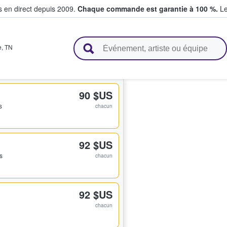
s en direct depuis 2009.
Chaque commande est garantie à 100 %.
Le
t vendent des billets
e
,
TN
90 $US
s
chacun
92 $US
ts
chacun
92 $US
chacun