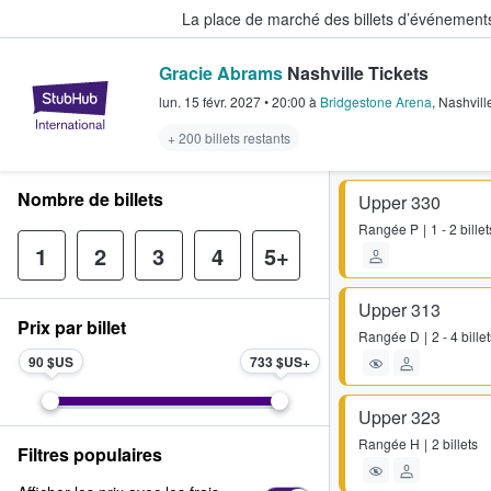
La place de marché des billets d’événement
Gracie Abrams
Nashville Tickets
StubHub - Où les fans achètent e
lun. 15 févr. 2027
•
20:00
à
Bridgestone Arena
,
Nashvill
+ 200 billets restants
Nombre de billets
Upper 330
Rangée
P
1 - 2 billet
1
2
3
4
5+
Upper 313
Prix par billet
Rangée
D
2 - 4 bille
90 $US
733 $US
Upper 323
Rangée
H
2 billets
Filtres populaires