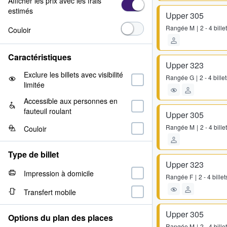
Afficher les prix avec les frais
estimés
Upper 305
Rangée
M
2 - 4 bille
Couloir
Caractéristiques
Upper 323
Exclure les billets avec visibilité
Rangée
G
2 - 4 bille
limitée
Accessible aux personnes en
fauteuil roulant
Upper 305
Rangée
M
2 - 4 bille
Couloir
Type de billet
Upper 323
Impression à domicile
Rangée
F
2 - 4 billet
Transfert mobile
Upper 305
Options du plan des places
Rangée
M
2 - 4 bille