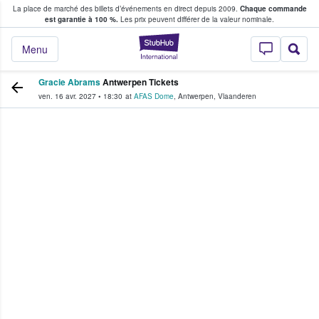
La place de marché des billets d’événements en direct depuis 2009.
Chaque commande
s fans achètent et vendent des billets
est garantie à 100 %.
Les prix peuvent différer de la valeur nominale.
StubHub - Où les f
Menu
Gracie Abrams
Antwerpen Tickets
ven. 16 avr. 2027
•
18:30
at
AFAS Dome
,
Antwerpen
,
Vlaanderen