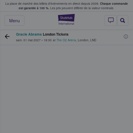
La place de marché des billets d’événements en direct depuis 2009.
Chaque commande
s fans achètent et vendent des billets
est garantie à 100 %.
Les prix peuvent différer de la valeur nominale.
StubHub - Où les f
Menu
Gracie Abrams
London Tickets
sam. 01 mai 2027
•
18:30
at
The O2 Arena
,
London
,
LND