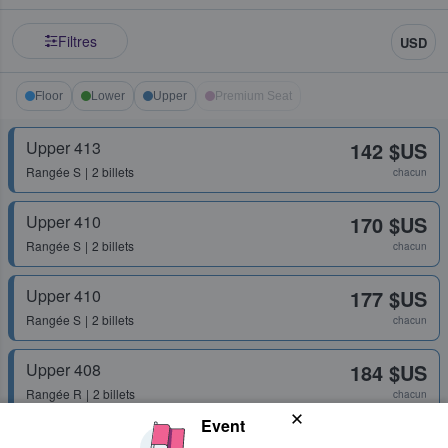
Filtres
USD
Floor
Lower
Upper
Premium Seat
Upper 413
142 $US
Rangée
S
2 billets
chacun
Upper 410
170 $US
Rangée
S
2 billets
chacun
Upper 410
177 $US
Rangée
S
2 billets
chacun
Upper 408
184 $US
Rangée
R
2 billets
chacun
Event