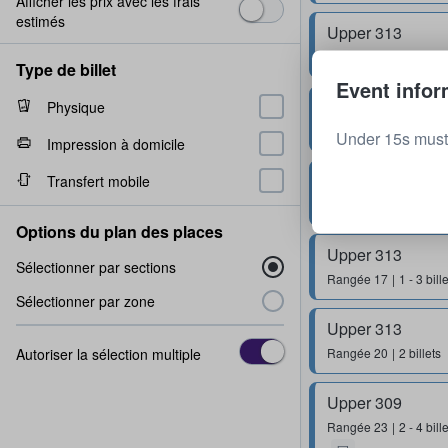
Afficher les prix avec les frais
estimés
Upper 313
Rangée
18
1 - 3 bill
Type de billet
Event infor
Upper 312
Physique
Rangée
17
1 - 3 bill
Under 15s must 
Impression à domicile
Upper 313
Transfert mobile
Rangée
22
1 - 4 bill
Options du plan des places
Upper 313
Sélectionner par sections
Rangée
17
1 - 3 bill
Sélectionner par zone
Upper 313
Autoriser la sélection multiple
Rangée
20
2 billets
Upper 309
Rangée
23
2 - 4 bill