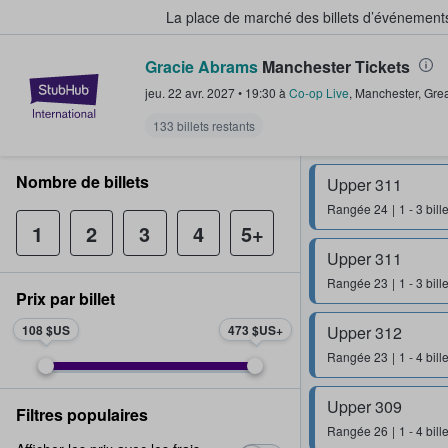
La place de marché des billets d’événement
Gracie Abrams
Manchester Tickets
StubHub - Où les fans achètent e
jeu. 22 avr. 2027
•
19:30
à
Co-op Live
,
Manchester
,
Grea
133 billets restants
Nombre de billets
Upper 311
Rangée
24
1 - 3 bill
1
2
3
4
5+
Upper 311
Rangée
23
1 - 3 bill
Prix par billet
108 $US
473 $US
Upper 312
Rangée
23
1 - 4 bill
Upper 309
Filtres populaires
Rangée
26
1 - 4 bill