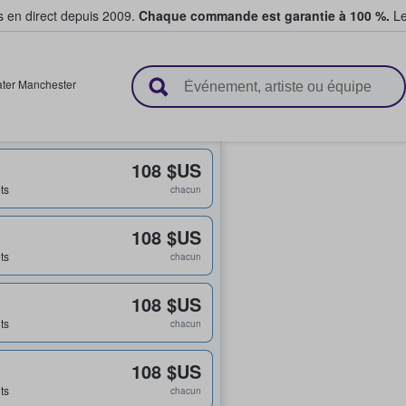
s en direct depuis 2009.
Chaque commande est garantie à 100 %.
Le
t vendent des billets
ter Manchester
108 $US
ets
chacun
108 $US
ets
chacun
108 $US
ets
chacun
108 $US
ets
chacun