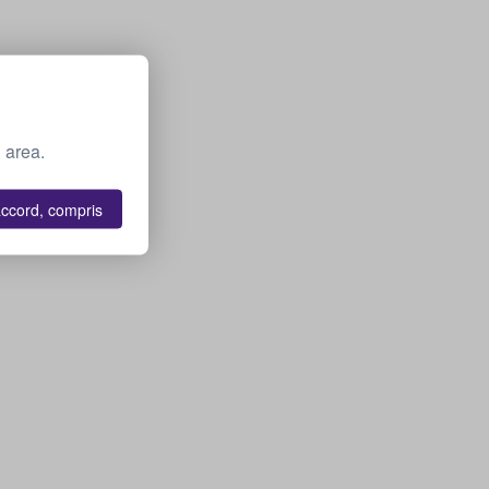
 area.
accord, compris