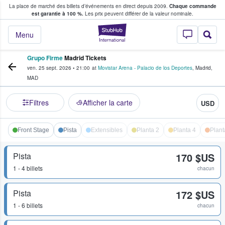
La place de marché des billets d’événements en direct depuis 2009.
Chaque commande
s fans achètent et vendent des billets
est garantie à 100 %.
Les prix peuvent différer de la valeur nominale.
StubHub - Où les f
Menu
Grupo Firme
Madrid Tickets
ven. 25 sept. 2026
•
21:00
at
Movistar Arena - Palacio de los Deportes
,
Madrid
,
MAD
Filtres
Afficher la carte
USD
Front Stage
Pista
Extensibles
Planta 2
Planta 4
Plant
Pista
170 $US
1 - 4 billets
chacun
Pista
172 $US
1 - 6 billets
chacun