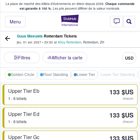
La place de marché des billets d’événements en direct depuis 2009.
Chaque commande
s fans achètent et vendent des billets
est garantie à 100 %.
Les prix peuvent différer de la valeur nominale.
StubHub - Où les f
Menu
Guus Meeuwis
Rotterdam Tickets
jeu. 01 avr. 2027
•
20:30
at
Ahoy Rotterdam
,
Rotterdam
,
ZH
Filtres
Afficher la carte
USD
Golden Circle
Floor Standing
Lower Tier
Lower Tier Standing
Upper Tier Eb
133 $US
1 - 6 billets
chacun
Upper Tier Ed
133 $US
1 - 6 billets
chacun
Upper Tier Gc
133 $US