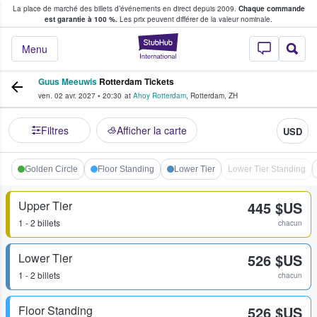
La place de marché des billets d’événements en direct depuis 2009.
Chaque commande
s fans achètent et vendent des billets
est garantie à 100 %.
Les prix peuvent différer de la valeur nominale.
StubHub - Où les f
Menu
Guus Meeuwis
Rotterdam Tickets
ven. 02 avr. 2027
•
20:30
at
Ahoy Rotterdam
,
Rotterdam
,
ZH
Filtres
Afficher la carte
USD
Golden Circle
Floor Standing
Lower Tier
Lower Tier Standing
Upper Tier
445 $US
1 - 2 billets
chacun
Lower Tier
526 $US
1 - 2 billets
chacun
Floor Standing
526 $US