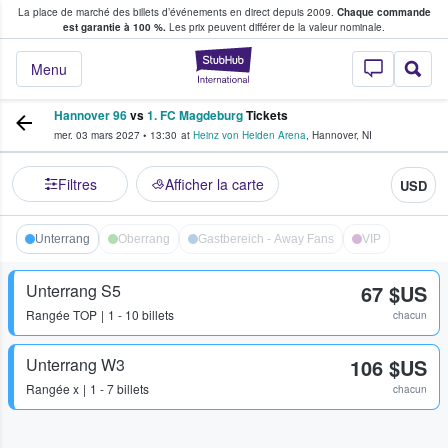
La place de marché des billets d’événements en direct depuis 2009.
Chaque commande
s fans achètent et vendent des billets
est garantie à 100 %.
Les prix peuvent différer de la valeur nominale.
StubHub - Où les f
Menu
Hannover 96
vs
1. FC Magdeburg
Tickets
mer. 03 mars 2027
•
13:30
at
Heinz von Heiden Arena
,
Hannover
,
NI
Filtres
Afficher la carte
USD
Unterrang
Oberrang
Gastbereich - Away Fans
VIP
Unterrang S5
67 $US
Rangée
TOP
1 - 10 billets
chacun
Unterrang W3
106 $US
Rangée
x
1 - 7 billets
chacun