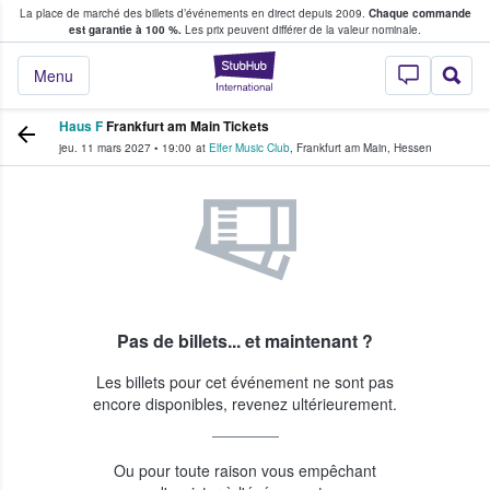
La place de marché des billets d’événements en direct depuis 2009.
Chaque commande
s fans achètent et vendent des billets
est garantie à 100 %.
Les prix peuvent différer de la valeur nominale.
StubHub - Où les f
Menu
Haus F
Frankfurt am Main Tickets
jeu. 11 mars 2027
•
19:00
at
Elfer Music Club
,
Frankfurt am Main
,
Hessen
Pas de billets... et maintenant ?
Les billets pour cet événement ne sont pas
encore disponibles, revenez ultérieurement.
Ou pour toute raison vous empêchant