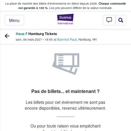
La place de marché des billets d’événements en direct depuis 2009.
Chaque commande
s fans achètent et vendent des billets
est garantie à 100 %.
Les prix peuvent différer de la valeur nominale.
StubHub - Où les f
Menu
Haus F
Hamburg Tickets
sam. 06 mars 2027
•
19:45
at
Bahnhof Pauli
,
Hamburg
,
HH
Pas de billets... et maintenant ?
Les billets pour cet événement ne sont pas
encore disponibles, revenez ultérieurement.
Ou pour toute raison vous empêchant