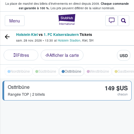
La place de marché des billets d’événements en direct depuis 2009.
Chaque commande
s fans achètent et vendent des billets
est garantie à 100 %.
Les prix peuvent différer de la valeur nominale.
StubHub - Où les f
Menu
Holstein Kiel
vs
1. FC Kaiserslautern
Tickets
sam. 28 nov. 2026
•
13:30
at
Holstein Stadion
,
Kiel
,
SH
Filtres
Afficher la carte
USD
Nordtribüne
Südtribüne
Osttribüne
Westtribüne
Gastberei
Osttribüne
149 $US
Rangée
TOP
2 billets
chacun