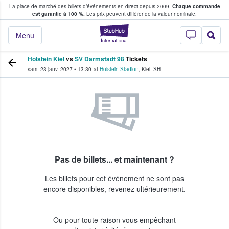
La place de marché des billets d’événements en direct depuis 2009.
Chaque commande
s fans achètent et vendent des billets
est garantie à 100 %.
Les prix peuvent différer de la valeur nominale.
StubHub - Où les f
Menu
Holstein Kiel
vs
SV Darmstadt 98
Tickets
sam. 23 janv. 2027
•
13:30
at
Holstein Stadion
,
Kiel
,
SH
Pas de billets... et maintenant ?
Les billets pour cet événement ne sont pas
encore disponibles, revenez ultérieurement.
Ou pour toute raison vous empêchant