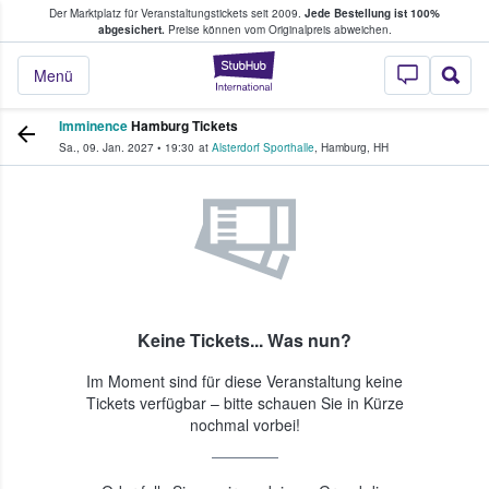
Der Marktplatz für Veranstaltungstickets seit 2009.
Jede Bestellung ist 100%
ans Tickets kaufen & verkaufen
abgesichert.
Preise können vom Originalpreis abweichen.
StubHub - Wo Fans
Menü
Imminence
Hamburg Tickets
Sa., 09. Jan. 2027
•
19:30
at
Alsterdorf Sporthalle
,
Hamburg
,
HH
Keine Tickets... Was nun?
Im Moment sind für diese Veranstaltung keine
Tickets verfügbar – bitte schauen Sie in Kürze
nochmal vorbei!