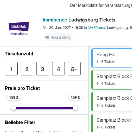
Der Marktplatz für Veranstaltungs
Imminence
Ludwigsburg Tickets
StubHub - Wo Fans Tickets kauf
Mi., 20. Jan. 2027
•
19:30
in
MHPArena
,
Ludwigsburg
,
48 Tickets übrig
Ticketanzahl
Rang E4
1 - 6 Tickets
1
2
3
4
5+
Stehplatz Block 
1 - 6 Tickets
Preis pro Ticket
158 $
159 $
Stehplatz Block 
1 - 6 Tickets
Stehplatz Block 
Beliebte Filter
1 - 6 Tickets