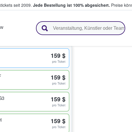
tickets seit 2009.
Jede Bestellung ist 100% abgesichert.
Preise könn
en & verkaufen
BW
159 $
pro Ticket
F
159 $
pro Ticket
G3
159 $
pro Ticket
H
159 $
pro Ticket