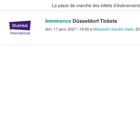
La place de marché des billets d’événement
Imminence
Düsseldorf Tickets
StubHub - Où les fans achètent e
dim. 17 janv. 2027
•
19:30
à
Mitsubishi Electric Halle
,
Dü