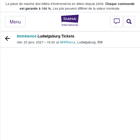
La place de marché des billets d’événements en direct depuis 2009.
Chaque commande
s fans achètent et vendent des billets
est garantie à 100 %.
Les prix peuvent différer de la valeur nominale.
StubHub - Où les f
Menu
Imminence
Ludwigsburg Tickets
mer. 20 janv. 2027
•
19:30
at
MHPArena
,
Ludwigsburg
,
BW