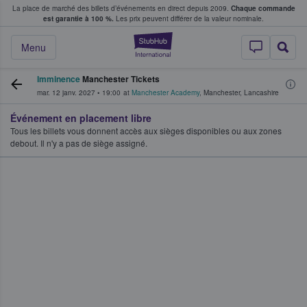
La place de marché des billets d’événements en direct depuis 2009.
Chaque commande
s fans achètent et vendent des billets
est garantie à 100 %.
Les prix peuvent différer de la valeur nominale.
StubHub - Où les f
Menu
Imminence
Manchester Tickets
mar. 12 janv. 2027
•
19:00
at
Manchester Academy
,
Manchester
,
Lancashire
Événement en placement libre
Tous les billets vous donnent accès aux sièges disponibles ou aux zones
debout. Il n'y a pas de siège assigné.