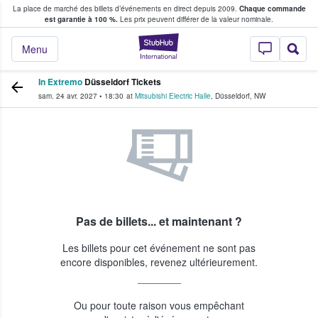
La place de marché des billets d’événements en direct depuis 2009.
Chaque commande
s fans achètent et vendent des billets
est garantie à 100 %.
Les prix peuvent différer de la valeur nominale.
StubHub - Où les f
Menu
In Extremo
Düsseldorf Tickets
sam. 24 avr. 2027
•
18:30
at
Mitsubishi Electric Halle
,
Düsseldorf
,
NW
Pas de billets... et maintenant ?
Les billets pour cet événement ne sont pas
encore disponibles, revenez ultérieurement.
Ou pour toute raison vous empêchant