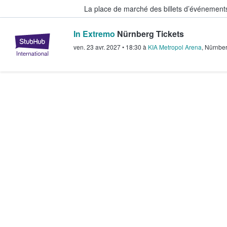
La place de marché des billets d’événement
In Extremo
Nürnberg Tickets
StubHub - Où les fans achètent e
ven. 23 avr. 2027
•
18:30
à
KIA Metropol Arena
,
Nürnbe