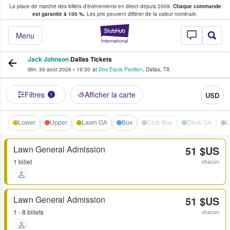
La place de marché des billets d’événements en direct depuis 2009.
Chaque commande
s fans achètent et vendent des billets
est garantie à 100 %.
Les prix peuvent différer de la valeur nominale.
StubHub - Où les f
Menu
Jack Johnson
Dallas Tickets
dim. 30 août 2026
•
19:30
at
Dos Equis Pavilion
,
Dallas
,
TX
Filtres
Afficher la carte
USD
1
Lower
Upper
Lawn GA
Box
Club Box
Deck GA
L
Lawn General Admission
51 $US
1 billet
chacun
Lawn General Admission
51 $US
1 - 8 billets
chacun