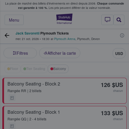
La place de marché des billets d’événements en direct depuis 2009.
Chaque commande
s fans achètent et vendent des billets
est garantie à 100 %.
Les prix peuvent différer de la valeur nominale.
StubHub - Où les f
Menu
Jack Savoretti
Plymouth Tickets
mer. 21 oct. 2026
•
18:30
at
Plymouth Arena
,
Plymouth
,
Devon
Filtres
Afficher la carte
USD
Floor
Tier Seating
Balcony
Balcony Seating - Block 2
126 $US
Rangée
RR
2 billets
chacun
Balcony Seating - Block 1
133 $US
Rangée
QQ
2 - 4 billets
chacun