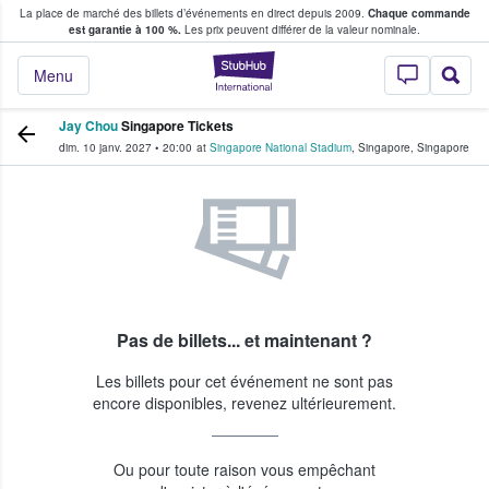
La place de marché des billets d’événements en direct depuis 2009.
Chaque commande
s fans achètent et vendent des billets
est garantie à 100 %.
Les prix peuvent différer de la valeur nominale.
StubHub - Où les f
Menu
Jay Chou
Singapore Tickets
dim. 10 janv. 2027
•
20:00
at
Singapore National Stadium
,
Singapore
,
Singapore
Pas de billets... et maintenant ?
Les billets pour cet événement ne sont pas
encore disponibles, revenez ultérieurement.
Ou pour toute raison vous empêchant