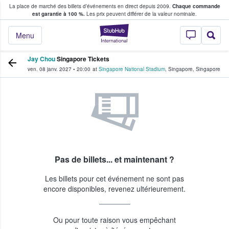
La place de marché des billets d’événements en direct depuis 2009.
Chaque commande
s fans achètent et vendent des billets
est garantie à 100 %.
Les prix peuvent différer de la valeur nominale.
StubHub - Où les f
Menu
Jay Chou
Singapore Tickets
ven. 08 janv. 2027
•
20:00
at
Singapore National Stadium
,
Singapore
,
Singapore
Pas de billets... et maintenant ?
Les billets pour cet événement ne sont pas
encore disponibles, revenez ultérieurement.
Ou pour toute raison vous empêchant