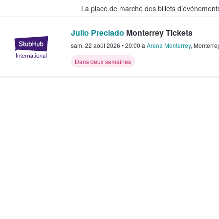
La place de marché des billets d’événement
Julio Preciado
Monterrey Tickets
StubHub - Où les fans achètent e
sam. 22 août 2026
•
20:00
à
Arena Monterrey
,
Monterre
Dans deux semaines