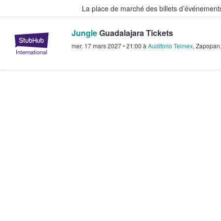
La place de marché des billets d’événement
Jungle
Guadalajara Tickets
StubHub - Où les fans achètent e
mer. 17 mars 2027
•
21:00
à
Auditorio Telmex
,
Zapopan