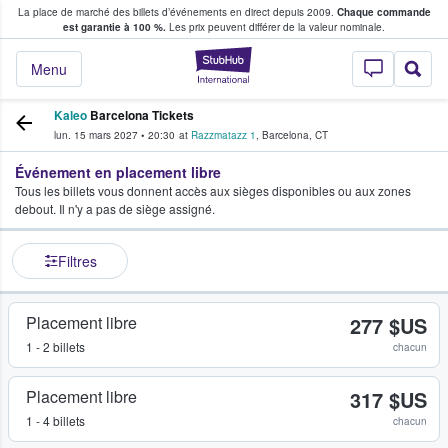
La place de marché des billets d’événements en direct depuis 2009.
Chaque commande
s fans achètent et vendent des billets
est garantie à 100 %.
Les prix peuvent différer de la valeur nominale.
StubHub - Où les f
Menu
Kaleo
Barcelona Tickets
lun. 15 mars 2027
•
20:30
at
Razzmatazz 1
,
Barcelona
,
CT
Événement en placement libre
Tous les billets vous donnent accès aux sièges disponibles ou aux zones
debout. Il n'y a pas de siège assigné.
Filtres
Placement libre
277 $US
1 - 2 billets
chacun
Placement libre
317 $US
1 - 4 billets
chacun