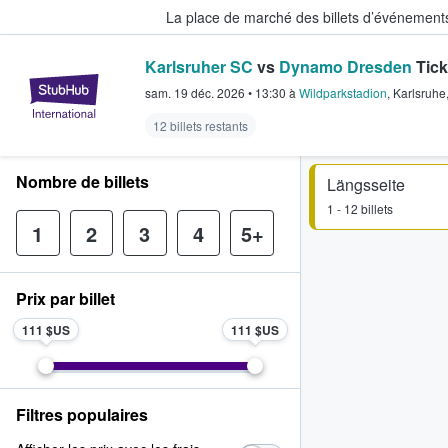
La place de marché des billets d’événement
Karlsruher SC
vs
Dynamo Dresden
Tick
StubHub - Où les fans achètent e
sam. 19 déc. 2026
•
13:30
à
Wildparkstadion
,
Karlsruhe
12 billets restants
Nombre de billets
Längsseite
1 - 12 billets
1
2
3
4
5+
Prix par billet
111 $US
111 $US
Filtres populaires