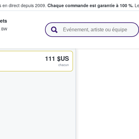
s en direct depuis 2009.
Chaque commande est garantie à 100 %.
Le
ets
t vendent des billets
,
BW
111 $US
chacun