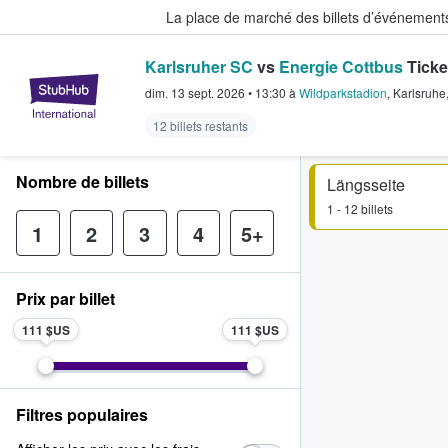
La place de marché des billets d’événement
Karlsruher SC
vs
Energie Cottbus
Ticke
StubHub - Où les fans achètent e
dim. 13 sept. 2026
•
13:30
à
Wildparkstadion
,
Karlsruhe
12 billets restants
Nombre de billets
Längsseite
1 - 12 billets
1
2
3
4
5+
Prix par billet
111 $US
111 $US
Filtres populaires