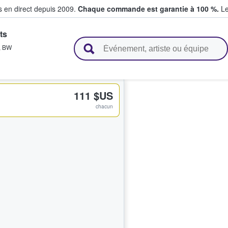
s en direct depuis 2009.
Chaque commande est garantie à 100 %.
Le
ts
t vendent des billets
,
BW
111 $US
chacun