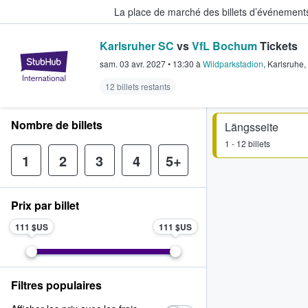
La place de marché des billets d’événement
Karlsruher SC
vs
VfL Bochum
Tickets
StubHub - Où les fans achètent e
sam. 03 avr. 2027
•
13:30
à
Wildparkstadion
,
Karlsruhe
,
12 billets restants
Nombre de billets
Längsseite
1 - 12 billets
1
2
3
4
5+
Prix par billet
111 $US
111 $US
Filtres populaires