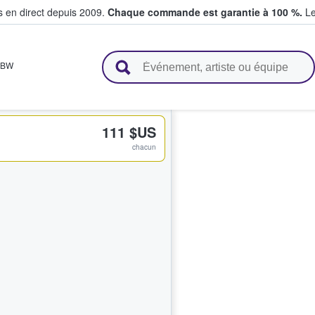
s en direct depuis 2009.
Chaque commande est garantie à 100 %.
Le
t vendent des billets
BW
111 $US
chacun