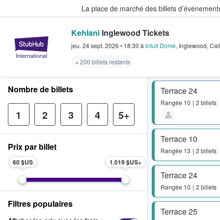
La place de marché des billets d’événement
Kehlani
Inglewood Tickets
StubHub - Où les fans achètent e
jeu. 24 sept. 2026
•
18:30
à
Intuit Dome
,
Inglewood
,
Cal
+ 200 billets restants
Nombre de billets
Terrace 24
Rangée
10
2 billets
1
2
3
4
5+
Terrace 10
Prix par billet
Rangée
13
2 billets
60 $US
1.019 $US
Terrace 24
Rangée
10
2 billets
Filtres populaires
Terrace 25