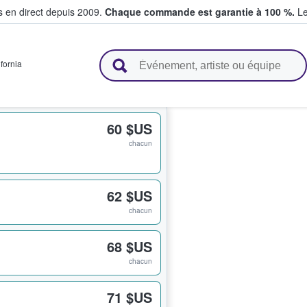
s en direct depuis 2009.
Chaque commande est garantie à 100 %.
Le
t vendent des billets
ifornia
60 $US
chacun
62 $US
chacun
68 $US
chacun
71 $US