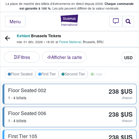
La place de marché des billets d’événements en direct depuis 2009.
Chaque commande
s fans achètent et vendent des billets
est garantie à 100 %.
Les prix peuvent différer de la valeur nominale.
StubHub - Où les f
Menu
Kehlani
Brussels Tickets
mar. 01 déc. 2026
•
18:30
at
Forest National
,
Brussels
,
BRU
Filtres
Afficher la carte
USD
Floor Seated
First Tier
Second Tier
Loge
Floor Seated 002
238 $US
1 - 4 billets
chacun
Floor Seated 006
238 $US
1 - 4 billets
chacun
First Tier 105
238 $US