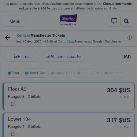
La place de marché des billets d’événements en direct depuis 2009.
Chaque commande
s fans achètent et vendent des billets
est garantie à 100 %.
Les prix peuvent différer de la valeur nominale.
StubHub - Où les f
Menu
Kehlani
Manchester Tickets
jeu. 10 déc. 2026
•
19:00
at
Co-op Live
,
Manchester
,
Greater Manchester
Filtres
Afficher la carte
USD
Floor
Lower Tier
Upper Tier
Middle Tier
Premium
Floor A3
304 $US
Rangée
8
2 billets
chacun
Lower 104
317 $US
Rangée
4
2 billets
chacun