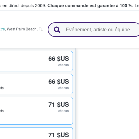
s en direct depuis 2009.
Chaque commande est garantie à 100 %.
Le
t vendent des billets
tre
,
West Palm Beach
,
FL
66 $US
chacun
66 $US
ets
chacun
71 $US
ets
chacun
71 $US