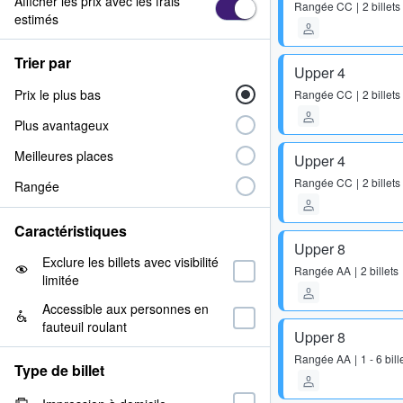
Afficher les prix avec les frais
Rangée
CC
2 billets
estimés
Trier par
Upper 4
Prix le plus bas
Rangée
CC
2 billets
Plus avantageux
Meilleures places
Upper 4
Rangée
CC
2 billets
Rangée
Caractéristiques
Upper 8
Exclure les billets avec visibilité
Rangée
AA
2 billets
limitée
Accessible aux personnes en
fauteuil roulant
Upper 8
Rangée
AA
1 - 6 bill
Type de billet