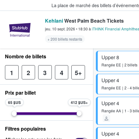
La place de marché des billets d’événement
Kehlani
West Palm Beach Tickets
StubHub - Où les fans achètent e
jeu. 10 sept. 2026
•
18:30
à
iTHINK Financial Amphithea
+ 200 billets restants
Nombre de billets
Upper 8
Rangée
EE
2 billets
1
2
3
4
5+
Upper 4
Rangée
EE
2 - 4 bill
Prix par billet
65 $US
412 $US
Upper 4
Rangée
AA
1 - 3 bill
Filtres populaires
Upper 4