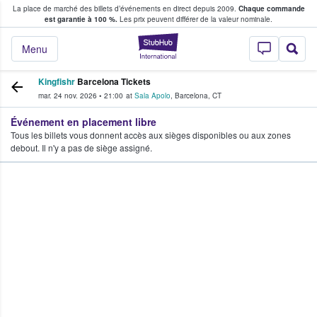
La place de marché des billets d’événements en direct depuis 2009.
Chaque commande
s fans achètent et vendent des billets
est garantie à 100 %.
Les prix peuvent différer de la valeur nominale.
StubHub - Où les f
Menu
Kingfishr
Barcelona Tickets
mar. 24 nov. 2026
•
21:00
at
Sala Apolo
,
Barcelona
,
CT
Événement en placement libre
Tous les billets vous donnent accès aux sièges disponibles ou aux zones
debout. Il n'y a pas de siège assigné.