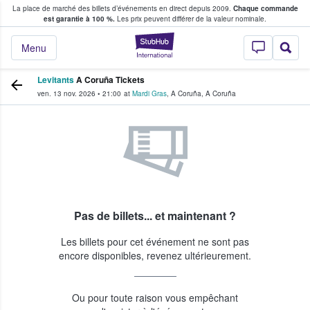
La place de marché des billets d’événements en direct depuis 2009.
Chaque commande
s fans achètent et vendent des billets
est garantie à 100 %.
Les prix peuvent différer de la valeur nominale.
StubHub - Où les f
Menu
Levitants
A Coruña Tickets
ven. 13 nov. 2026
•
21:00
at
Mardi Gras
,
A Coruña
,
A Coruña
Pas de billets... et maintenant ?
Les billets pour cet événement ne sont pas
encore disponibles, revenez ultérieurement.
Ou pour toute raison vous empêchant