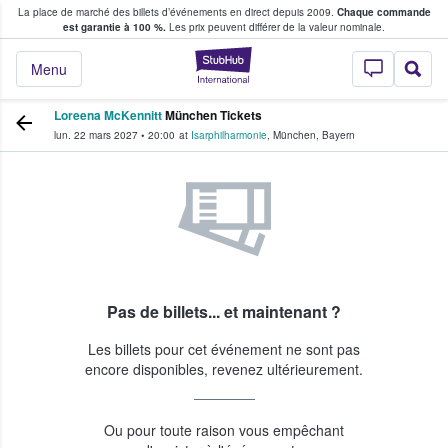
La place de marché des billets d’événements en direct depuis 2009.
Chaque commande
s fans achètent et vendent des billets
est garantie à 100 %.
Les prix peuvent différer de la valeur nominale.
StubHub - Où les f
Menu
Loreena McKennitt
München Tickets
lun. 22 mars 2027
•
20:00
at
Isarphilharmonie
,
München
,
Bayern
Pas de billets... et maintenant ?
Les billets pour cet événement ne sont pas
encore disponibles, revenez ultérieurement.
Ou pour toute raison vous empêchant