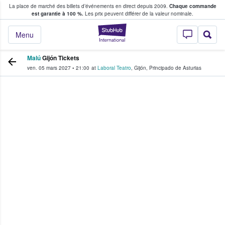
La place de marché des billets d’événements en direct depuis 2009.
Chaque commande
s fans achètent et vendent des billets
est garantie à 100 %.
Les prix peuvent différer de la valeur nominale.
StubHub - Où les f
Menu
Malú
Gijón Tickets
ven. 05 mars 2027
•
21:00
at
Laboral Teatro
,
Gijón
,
Principado de Asturias