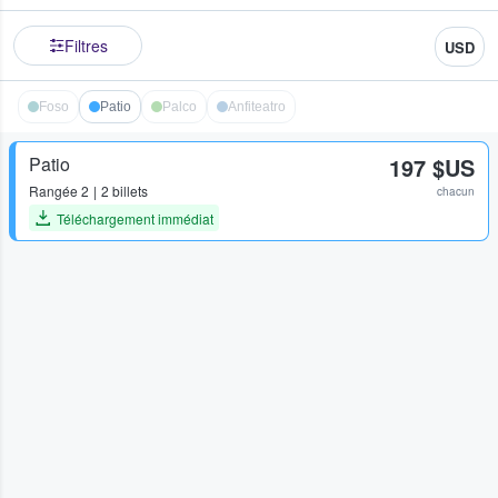
Filtres
USD
Foso
Patio
Palco
Anfiteatro
Patio
197 $US
Rangée
2
2 billets
chacun
Téléchargement immédiat