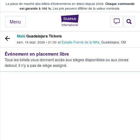
La place de marché des billets d’événements en direct depuis 2009.
Chaque commande
s fans achètent et vendent des billets
est garantie à 100 %.
Les prix peuvent différer de la valeur nominale.
StubHub - Où les f
Menu
Malú
Guadalajara Tickets
sam. 19 sept. 2026
•
21:00
at
Estadio Fuente de la Niña
,
Guadalajara
,
CM
Événement en placement libre
Tous les billets vous donnent accès aux sièges disponibles ou aux zones
debout. Il n'y a pas de siège assigné.