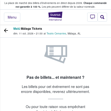
La place de marché des billets d’événements en direct depuis 2009.
Chaque commande
s fans achètent et vendent des billets
est garantie à 100 %.
Les prix peuvent différer de la valeur nominale.
StubHub - Où les f
Menu
Malú
Málaga Tickets
dim. 11 oct. 2026
•
21:00
at
Teatro Cervantes
,
Málaga
,
AL
Pas de billets... et maintenant ?
Les billets pour cet événement ne sont pas
encore disponibles, revenez ultérieurement.
Ou pour toute raison vous empêchant