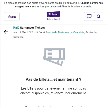
La place de marché des billets d’événements en direct depuis 2009.
Chaque commande
s fans achètent et vendent des billets
est garantie à 100 %.
Les prix peuvent différer de la valeur nominale.
StubHub - Où les f
Menu
Malú
Santander Tickets
ven. 19 févr. 2027
•
21:00
at
Palacio de Festivales de Cantabria
,
Santander
,
Cantabria
Pas de billets... et maintenant ?
Les billets pour cet événement ne sont pas
encore disponibles, revenez ultérieurement.