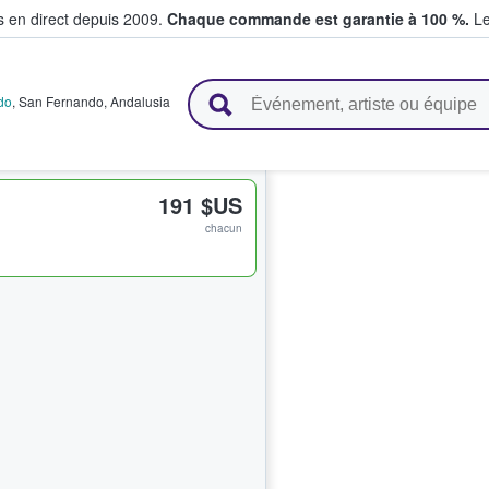
s en direct depuis 2009.
Chaque commande est garantie à 100 %.
Le
t vendent des billets
do
,
San Fernando
,
Andalusia
191 $US
chacun