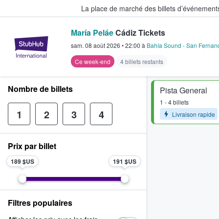
La place de marché des billets d’événement
María Peláe
Cádiz Tickets
StubHub - Où les fans achètent e
sam. 08 août 2026
•
22:00
à
Bahía Sound - San Fernan
Ce week-end
4 billets restants
Nombre de billets
Pista General
1 - 4 billets
1
2
3
4
Livraison rapide
Prix par billet
189 $US
191 $US
Filtres populaires