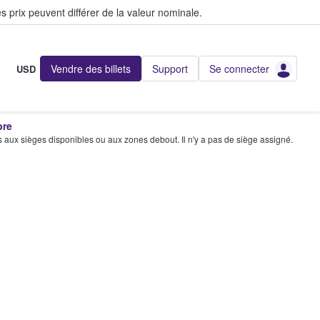
s prix peuvent différer de la valeur nominale.
Vendre des billets
Support
Se connecter
USD
bre
s aux sièges disponibles ou aux zones debout. Il n'y a pas de siège assigné.