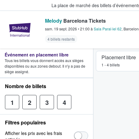
La place de marché des billets d’événement
Melody
Barcelona Tickets
StubHub - Où les fans achètent e
sam. 19 sept. 2026
•
21:00
à
Sala Paral·lel 62
,
Barcelon
4 billets restants
Événement en placement libre
Placement libre
Tous les billets vous donnent accès aux sièges
1 - 4 billets
disponibles ou aux zones debout. Il n'y a pas de
siège assigné.
Nombre de billets
1
2
3
4
Filtres populaires
Afficher les prix avec les frais