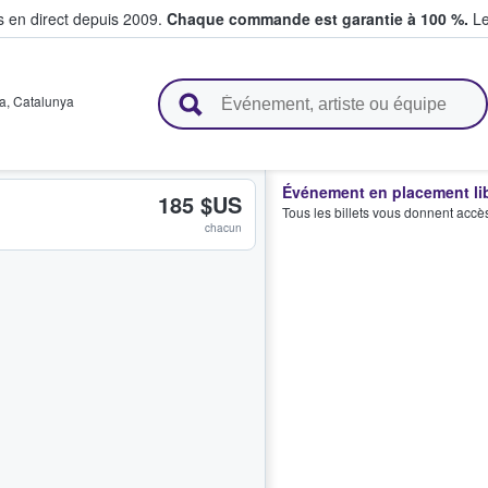
s en direct depuis 2009.
Chaque commande est garantie à 100 %.
Le
t vendent des billets
a
,
Catalunya
Événement en placement li
185 $US
Tous les billets vous donnent accè
chacun