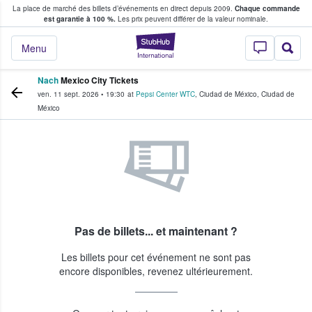
La place de marché des billets d’événements en direct depuis 2009.
Chaque commande
s fans achètent et vendent des billets
est garantie à 100 %.
Les prix peuvent différer de la valeur nominale.
StubHub - Où les f
Menu
Nach
Mexico City Tickets
ven. 11 sept. 2026
•
19:30
at
Pepsi Center WTC
,
Ciudad de México
,
Ciudad de
México
Pas de billets... et maintenant ?
Les billets pour cet événement ne sont pas
encore disponibles, revenez ultérieurement.