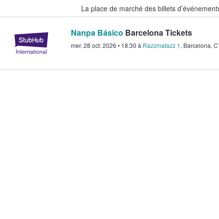
La place de marché des billets d’événement
Nanpa Básico
Barcelona Tickets
StubHub - Où les fans achètent e
mer. 28 oct. 2026
•
18:30
à
Razzmatazz 1
,
Barcelona
,
C