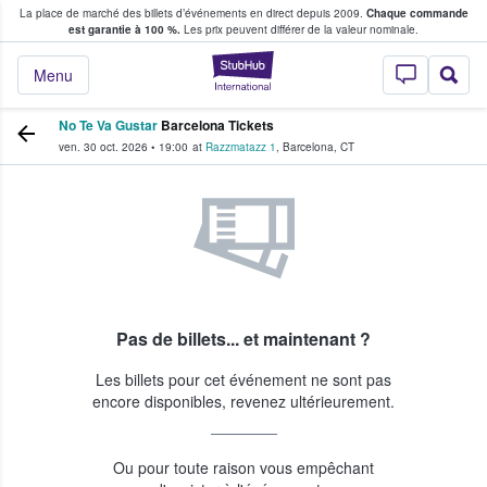
La place de marché des billets d’événements en direct depuis 2009.
Chaque commande
s fans achètent et vendent des billets
est garantie à 100 %.
Les prix peuvent différer de la valeur nominale.
StubHub - Où les f
Menu
No Te Va Gustar
Barcelona Tickets
ven. 30 oct. 2026
•
19:00
at
Razzmatazz 1
,
Barcelona
,
CT
Pas de billets... et maintenant ?
Les billets pour cet événement ne sont pas
encore disponibles, revenez ultérieurement.
Ou pour toute raison vous empêchant