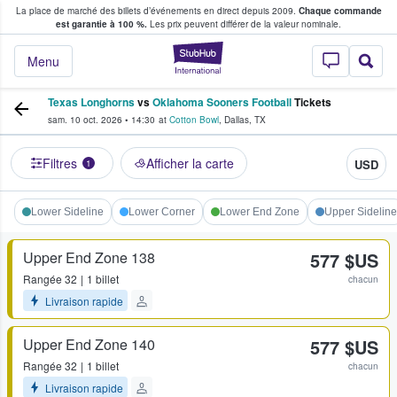
La place de marché des billets d’événements en direct depuis 2009.
Chaque commande
s fans achètent et vendent des billets
est garantie à 100 %.
Les prix peuvent différer de la valeur nominale.
StubHub - Où les f
Menu
Texas Longhorns
vs
Oklahoma Sooners Football
Tickets
sam. 10 oct. 2026
•
14:30
at
Cotton Bowl
,
Dallas
,
TX
Filtres
Afficher la carte
USD
1
Lower Sideline
Lower Corner
Lower End Zone
Upper Sideline
Upper End Zone 138
577 $US
Rangée
32
1 billet
chacun
Livraison rapide
Upper End Zone 140
577 $US
Rangée
32
1 billet
chacun
Livraison rapide