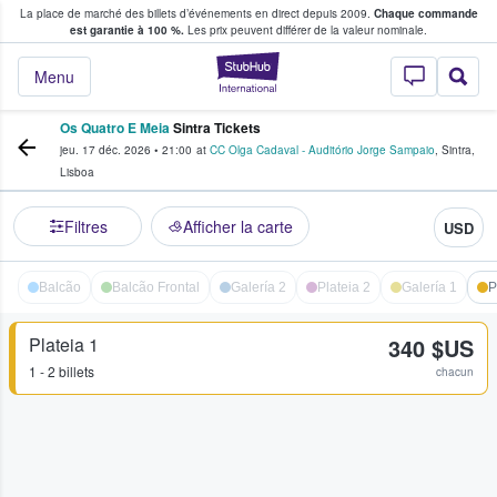
La place de marché des billets d’événements en direct depuis 2009.
Chaque commande
s fans achètent et vendent des billets
est garantie à 100 %.
Les prix peuvent différer de la valeur nominale.
StubHub - Où les f
Menu
Os Quatro E Meia
Sintra Tickets
jeu. 17 déc. 2026
•
21:00
at
CC Olga Cadaval - Auditório Jorge Sampaio
,
Sintra
,
Lisboa
Filtres
Afficher la carte
USD
Balcão
Balcão Frontal
Galería 2
Plateia 2
Galería 1
P
Plateia 1
340 $US
1 - 2 billets
chacun