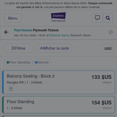
La place de marché des billets d’événements en direct depuis 2009.
Chaque commande
s fans achètent et vendent des billets
est garantie à 100 %.
Les prix peuvent différer de la valeur nominale.
StubHub - Où les f
Menu
Paul Heaton
Plymouth Tickets
mar. 03 nov. 2026
•
19:00
at
Plymouth Arena
,
Plymouth
,
Devon
Filtres
Afficher la carte
USD
Floor Standing
Balcony
Balcony Seating - Block 2
133 $US
Rangée
RR
1 - 3 billets
chacun
Floor Standing
154 $US
1 - 3 billets
chacun